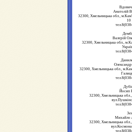
Вдович
Анатолій В
32300, Хмельницька обл., м.Кам'
10 
тел.8(038
Демб
Валерій Ол
32300, Хмельницька обл., м.К
Украї
тел.8(038
Данил
Олександр
32300, Хмельницька обл., м.Ка
Галиць
тел.8(038
Дубі
Йосип 
32300, Хмельницька обл.,
вул.Пушкінс
тел.8(038
Зе
Михайло 
32300, Хмельницька обл.,
вул.Космонав
тел.8(038