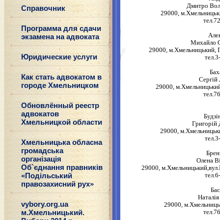
Дмитро Во
Справочник
29000, м.Хмельницьки
тел.7
Программа для сдачи
Але
экзамена на адвоката
Михайло 
29000, м.Хмельницький, 
Юридические услуги
тел.3
Бах
Как стать адвокатом в
Сергій
городе Хмельницком
29000, м.Хмельницький
тел.7
Обновлённый реестр
адвокатов
Будзі
Хмельницкой области
Григорій
29000, м.Хмельницьки
тел.3
Хмельницька обласна
громадська
Брен
організація
Олена В
Об`єднання правників
29000, м.Хмельницький,вул.
«Подільський
тел.6
правозахисний рух»
Бас
Наталія
vybory.org.ua
29000, м.Хмельниць
м.Хмельницький.
тел.7