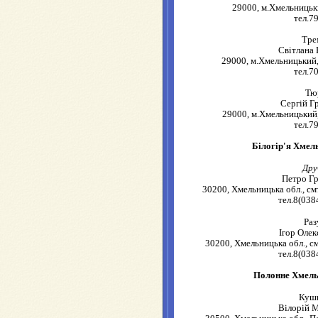
29000, м.Хмельницьки
тел.7
Тре
Світлана 
29000, м.Хмельницький,
тел.7
Тю
Сергій Г
29000, м.Хмельницький,
тел.7
Білогір'я Хмел
Дру
Петро Г
30200, Хмельницька обл., смт.
тел.8(038
Раз
Ігор Оле
30200, Хмельницька обл., смт
тел.8(038
Полонне Хмель
Куш
Вілорій 