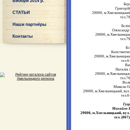
Вибори 2014 р.
Бер
Григорій
СТАТЬИ
29000, м.Хмельницький
тел.7
Наши партнёры
Бєлі
Олександр
29000, м.Хмельницьк
Контакты
тел.7
Бі
Констянти
29000, м.Хмельницьки
тел.6
Ва
Наталія 
29000, м.Хмельницьки
тел.7
Вол
Микола О
29000, м.Хмельницький, вул.
тел.6
Гуц
Михайло 
29000, м.Хмельницький, вул.
тел. (067