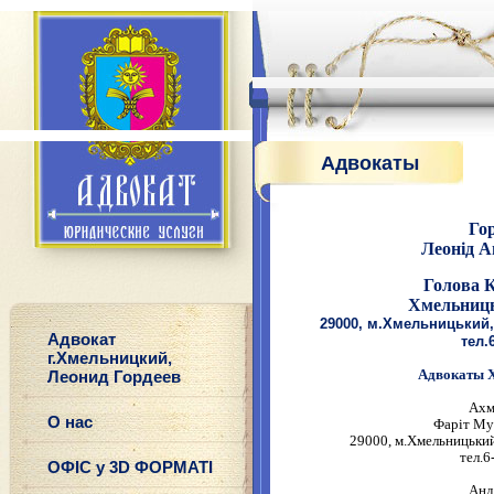
Адвокаты
Го
Леонід 
Голова
К
Хмельниць
29000, м.Хмельницький, 
Адвокат
тел.6
г.Хмельницкий,
Адвокаты 
Леонид Гордеев
Ахм
О нас
Фаріт Му
29000, м.Хмельницький
тел.6
ОФІС у 3D ФОРМАТІ
Анд