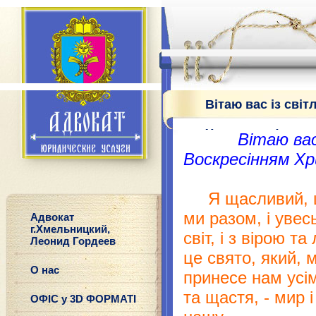
Вітаю вас із сві
Христовим!
Вітаю вас
Воскресінням Х
Я щасливий, щ
ми разом, і уве
Адвокат
г.Хмельницкий,
світ, і з вірою 
Леонид Гордеев
це свято, який, 
О нас
принесе нам усім
та щастя, - мир 
ОФІС у 3D ФОРМАТІ