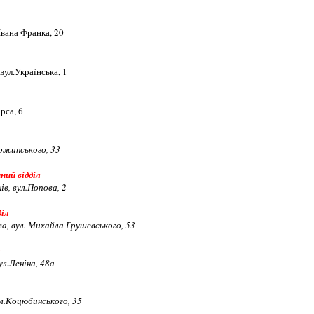
Івана Франка, 20
вул.Українська, 1
рса, 6
ржинського, 33
ий відділ
в, вул.Попова, 2
діл
а, вул. Михайла Грушевського, 53
л
ул.Леніна, 48а
л.Коцюбинського, 35