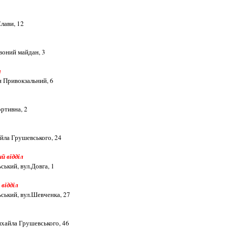
лави, 12
воний майдан, 3
л
 Привокзальний, 6
ортивна, 2
айла Грушевського, 24
й відділ
ський, вул.Довга, 1
відділ
ський, вул.Шевченка, 27
ихайла Грушевського, 46