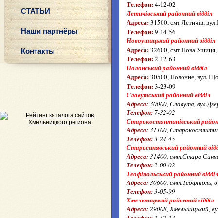
Телефон:
4-12-02
СТАТЬИ
Летичівський районний відділ
Адреса:
31500, смт.Летичів, вул.
Наши партнёры
Телефон:
9-14-56
Новоушицький районний відділ
Адреса:
32600, смт.Нова Ушиця, 
Контакты
Телефон:
2-12-63
Полонський районний відділ
Адреса:
30500, Полонне, вул. Що
Телефон:
3-23-09
Славутський районний відділ
Адреса:
30000, Славута, вул.Дзе
Телефон:
7-32-02
Старокостянтинівський районн
Адреса:
31100, Старокостянтині
Телефон:
3-24-45
Старосинявський районний від
Адреса:
31400, смт.Стара Синяв
Телефон:
2-00-02
Теофіпольський районний відді
Адреса:
30600, смт.Теофіполь, в
Телефон:
3-05-99
Хмельницький районний відділ
Адреса:
29008, Хмельницький, ву
Телефон:
2-12-24