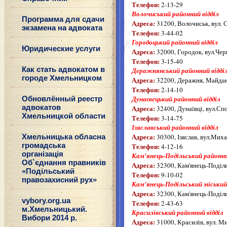
Телефон:
2-13-29
Волочиський районний відділ
Программа для сдачи
Адреса:
31200, Волочиськ, вул. С
экзамена на адвоката
Телефон:
3-44-02
Городоцький районний відділ
Юридические услуги
Адреса:
32000, Городок, вул.Чер
Телефон:
3-15-40
Как стать адвокатом в
Деражнянський районний відді
городе Хмельницком
Адреса:
32200, Деражня, Майдан
Телефон:
2-14-10
Обновлённый реестр
Дунаєвецький районний відділ
адвокатов
Адреса:
32400, Дунаївці, вул.Сп
Хмельницкой области
Телефон:
3-14-75
Ізяславський районний відділ
Адреса:
Хмельницька обласна
30300, Ізяслав, вул.Мих
громадська
Телефон:
4-12-16
організація
Кам'янець-Подільський районни
Об`єднання правників
Адреса:
32300, Кам'янець-Поділь
«Подільський
Телефон:
9-10-02
правозахисний рух»
Кам'янець-Подільський міський 
Адреса:
32300, Кам'янець-Поділь
vybory.org.ua
Телефон:
2-43-63
м.Хмельницький.
Красилівський районний відділ
Вибори 2014 р.
Адреса:
31000, Красилів, вул. М