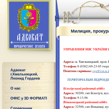
Милиция, прокур
УПРАВЛІННЯ МВС УКРАЇНИ 
Адреса:
м. Хмельницький, пров. 
Телефон:
8 (0382) 69-23-05 (чер
Адвокат
Поштова скринька:
cgz@voi.ic.
г.Хмельницкий,
Леонид Гордеев
ТЕРИТОРІАЛЬНІ ПІДРОЗДІ
О нас
Білогірський районний відділ
Адреса:
30200, смт.Білогір'я, вул
Телефон:
9-13-96
ОФІС у 3D ФОРМАТІ
Віньковецький районний відділ
Адреса:
32500, смт.Віньківці, вул
Справочник