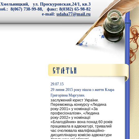
 Хмельницкий, ул. Проскуровская,24/1, кв.3
об.: 8(067) 738-99-88, факс: 8(0382) 65-98-82
e-mail:
udaha77@mail.ru
29.07.15
29 липня 2015 року пішла з життя Клара
Григорівна Маргулян.
заслужений юрист України.
Переможець конкурсу «Людина
року-2001» у номінації «За
професіоналізм», «Людина
року-2002» у номінації
«Благодійник» вона понад 60 років
працювала в адвокатурі, тривалий
час очолювала кваліфікаційно-
дисциплінарну комісію адвокатури