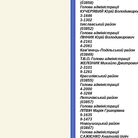
(03858)
Голова адміністрації
КУЧЕРЯВИЙ Юрій Володимиро
3-1646
3-1302
Ізяславський район
(03852)
Голова адміністрації
ЛІННИК Юрій Володимирович
4-2161
4-2061
Кам'янець-Подільський район
(03849)
T.В.О. Голови адміністрації
ЖЕЛІЗНИК Михайло Дмитрови
2-3101
9-1261
Красилівський район
(03855)
Голова адміністрації
4-2000
4-3268
Летичівський район
(03857)
Голова адміністрації
ЛІТВІН
Марія Григорівна
9-1635
9-1473
Новоушицький район
(03847)
Голова адміністрації
САЖІЄНКО Анатолій Ілліч