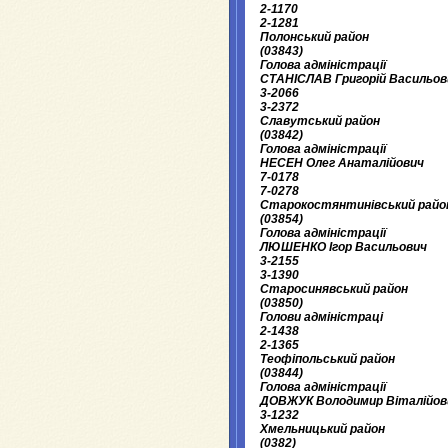
2-1170
2-1281
Полонський район
(03843)
Голова адміністрації
СТАНІСЛАВ Григорій Васильов
3-2066
3-2372
Славутський район
(03842)
Голова адміністрації
НЕСЕН Олег Анаталійович
7-0178
7-0278
Старокостянтинівський райо
(03854)
Голова адміністрації
ЛЮШЕНКО Ігор Васильович
3-2155
3-1390
Старосинявський район
(03850)
Голови адміністраці
2-1438
2-1365
Теофіпольський район
(03844)
Голова адміністрації
ДОВЖУК Володимир Віталійов
3-1232
Хмельницький район
(0382)