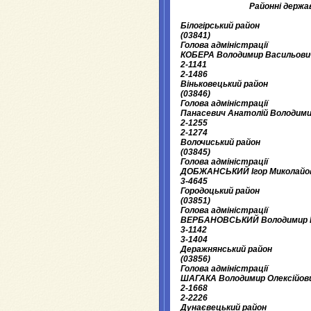
Районні держав
Білогірський район
(03841)
Голова адміністрації
КОБЕРА Володимир Васильови
2-1141
2-1486
Віньковецький район
(03846)
Голова адміністрації
Панасевич Анатолій Володим
2-1255
2-1274
Волочиський район
(03845)
Голова адміністрації
ДОБЖАНСЬКИЙ Ігор Миколайо
3-4645
Городоцький район
(03851)
Голова адміністрації
ВЕРБАНОВСЬКИЙ Володимир 
3-1142
3-1404
Деражнянський район
(03856)
Головa адміністрації
ШАГАКА Володимир Олексійов
2-1668
2-2226
Дунаєвецький район