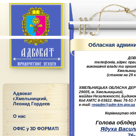
Обласная админ
ДОВ
телефонів, адрес прац
виконавчої влади
та орган
Хмельниць
(станом на 29 к
ХМЕЛЬНИЦЬКА ОБЛАСНА ДЕР
29005, м. Хмельницький,
Адвокат
майдан Незалежності, Будинок
г.Хмельницкий,
Код АМТС 8-03822. Факс 76-51-7
Леонид Гордеев
e-mail:
regadm@adm-km.gov.ua
Керівництво обл
О нас
Голова облдер
ОФІС у 3D ФОРМАТІ
Ядуха Васил
76