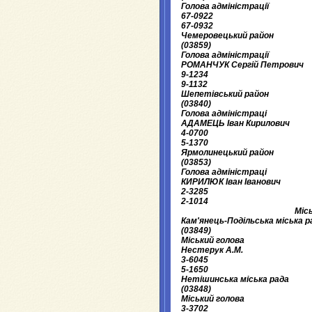
Голова адміністрації
67-0922
67-0932
Чемеровецький район
(03859)
Голова адміністрації
РОМАНЧУК Сергій Петрович
9-1234
9-1132
Шепетівський район
(03840)
Голова адміністраці
АДАМЕЦЬ Іван Кирилович
4-0700
5-1370
Ярмолинецький район
(03853)
Голова адміністраці
КИРИЛЮК Іван Іванович
2-3285
2-1014
Міс
Кам'янець-Подільська міська р
(03849)
Міський голова
Нестерук А.М.
3-6045
5-1650
Нетішинська міська рада
(03848)
Міський голова
3-3702