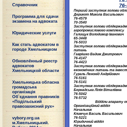
Справочник
76
Перший заступник голови обл
Дерикот Микола Васильович
Программа для сдачи
76-4579
экзамена на адвоката
70-3540
Заступник голови облдержадмі
агропромислового комплексу
Юридические услуги
Галищук Володимир Іванович
65-3448
76-5033
Как стать адвокатом в
Заступник голови облдержадм
городе Хмельницком
питань
Гаврішко Вадим Дмитрович
76-4147
Обновлённый реестр
76-4423
адвокатов
Заступник голови облдержадмі
Хмельницкой области
економічних питань та інвест
Гураль Ленонід Андрійович
76-5161
Хмельницька обласна
76-5141
Заступник голови облдержадмі
громадська
Бернадська Лілія Віталіївна
організація
76-5042
Об`єднання правників
76-5732
«Подільський
Відділи апарату о
правозахисний рух»
Організаційний відділ
Начальник
Климчук Василь Васильович
vybory.org.ua
76-5221
Юридичний відділ
м.Хмельницький.
Начальник