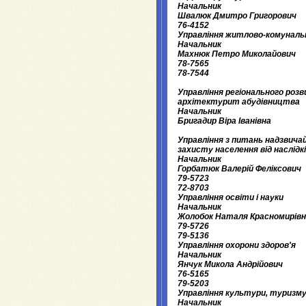
Начальник
Швалюк Дмитро Григорович
76-4152
Управління житлово-комуналь
Начальник
Махнюк Петро Миколайович
78-7565
78-7544
Управління регіонального роз
архітектурит абудівництва
Начальник
Бригадир Віра Іванівна
Управління з питань надзвича
захисту населення від наслід
Начальник
Горбатюк Валерій Феліксович
79-5723
72-8703
Управління освіти і науки
Начальник
Жолобок Наталя Красномирів
79-5726
79-5136
Управління охорони здоров'я
Начальник
Янчук Микола Андрійович
76-5165
79-5203
Управління культури, туризму
Начальник