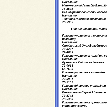
Начальник
Матковський Геннадій Віталій
76-5591
Відділ фінансово-господарськ
Начальник
Ткаченко Людмила Миколаївна
76-5935
Управління та інші підро
Головне управління агропроми
розвитку
Начальник
Стрілецький Олег Володимир
79-5207
79-4633
Головне управління праці та 
Начальник
Лукомська Світлана Іванівна
72-0614
65-7636
Головне управління економіки
Начальник
72-0931
76-5152
Головне фінансове управління
Начальник
Пенюшкевич Сергій Адамович
79-5745
79-5303
Головне управління промислов
інфраструктури