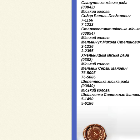
Славутська міська рада
(03842)
Міський голова
Сидор Василь Богданович
7-1166
7-1233
Старокостянтинівська міська
(03854)
Міський голова
Мельничук Микола Степанови
3-1236
3-2355
Хмельницька міська рада
(0382)
Міський голова
Мельник Сергій Іванович
76-5005
76-5086
Шепетівська міська рада
(03840)
Міський голова
Шпільченко Святослав Іванов
5-1450
5-6186