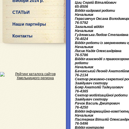
Вибори 2014 р.
Циц Сергій Віталійович
65-8506
Відділ кадрової роботи
СТАТЬИ
Начальник
Герасимчук Оксана Володимир
76-5792
Наши партнёры
Загальний відділ
Начальник
Гудловська Любов Степанівна
Контакты
76-4024
Відділ роботи із зверненнями 
Начальник
Лисик Надія Олександрівна
76-5786
Відділ взаємодії з правоохоро
роботи
Начальник
Бачинський Леонід Анатолійо
76-2134
Сектор режимно-секретної р
Завідувач сектору
Бояр Анатолій Тадеушович
76-4365
Сектор мобілізаційної роботи
Завідувач сектору
Рачок Василь Дмитрович
76-4250
Відділ інформаційно-комп'юте
Начальник
Пастернак Віталій Олександр
76-5496
Відділ контролю