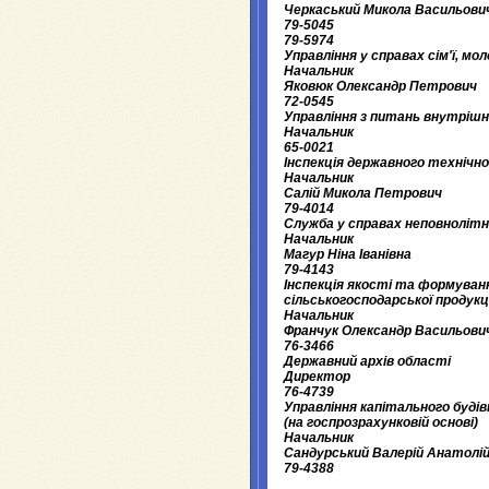
Черкаський Микола Васильови
79-5045
79-5974
Управління у справах сім'ї, мо
Начальник
Яковюк Олександр Петрович
72-0545
Управління з питань внутрішн
Начальник
65-0021
Інспекція державного технічно
Начальник
Салій Микола Петрович
79-4014
Служба у справах неповнолітн
Начальник
Магур Ніна Іванівна
79-4143
Інспекція якості та формуван
сільськогосподарської продукці
Начальник
Франчук Олександр Васильови
76-3466
Державний архів області
Директор
76-4739
Управління капітального буді
(на госпрозрахунковій основі)
Начальник
Сандурський Валерій Анатолі
79-4388