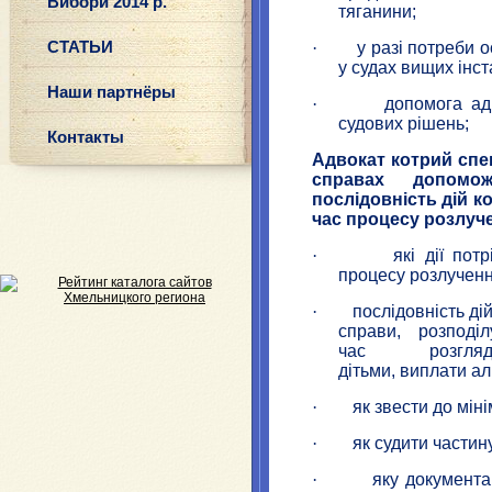
Вибори 2014 р.
тяганини;
СТАТЬИ
·
у разі потреби 
у судах вищих інст
Наши партнёры
·
допомога ад
судових рішень;
Контакты
Адвокат котрий спец
справах допомо
послідовність дій к
час процесу розлуч
·
які дії пот
процесу розлученн
·
послідовність ді
справи, розподі
час розгляду п
дітьми, виплати алім
·
як звести до мін
·
як судити частин
·
яку документа