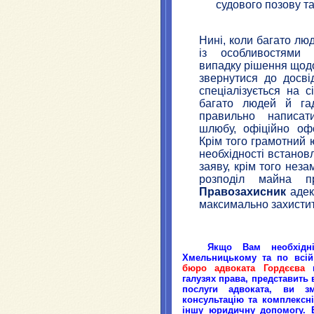
судового позову та
Нині, коли багато лю
із особливостями
випадку рішення щод
звернутися до досв
спеціалізується на 
багато людей й г
правильно написат
шлюбу, офіційно о
Крім того грамотний
необхідності встановл
заяву, крім того нез
розподіл майна пр
Правозахисник
адек
максимально захистит
Якщо Вам необхідн
Хмельницькому
та по всій
бюро адвоката Гордєєва
н
галузях права, представ
ить
послуги адвоката,
ви з
консультаці
ю та
комплексн
інш
у
юридичн
у
допомог
у.