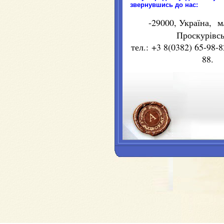
звер
нувшись
до нас
:
-29000,
Україна
, м
Проскурівс
тел.: +3 8(0382) 65-98-
8