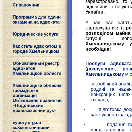
зареєстровано, то 
Справочник
відносини стосую
України
.
Программа для сдачи
экзамена на адвоката
У наш час багать
зіштовхуватися із
ро
розподілом майна
Юридические услуги
ситуації – до
Хмельницькому
у 
Как стать адвокатом в
необхідна!
городе Хмельницком
Обновлённый реестр
Послуги адвокат
адвокатов
(розлучен
ня
, ро
Хмельницкой области
Хмельницькому
мі
·
різнобічний аналіз
Хмельницька обласна
родині та нада
громадська
найкращих шляхі
організація
ситуації;
Об`єднання правників
«Подільський
·
підготовка док
правозахисний рух»
час судового засід
vybory.org.ua
·
подання п
м.Хмельницький.
представлення к