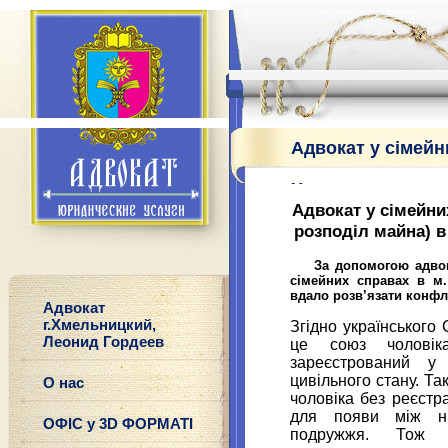
Адвокат у сімейн
Хмельницькому.
Адвокат у сімейни
розподіл майна) 
За допомо
гою а
дво
сімейних справах в м
вдало розв
’
язати конфл
Адвокат
г.Хмельницкий,
Згідно українського
Леонид Гордеев
це союз чолові
зареєстрований у 
цивільного стану. Т
О нас
чоловіка без реєстр
для появи між н
ОФІС у 3D ФОРМАТІ
подружжя. То