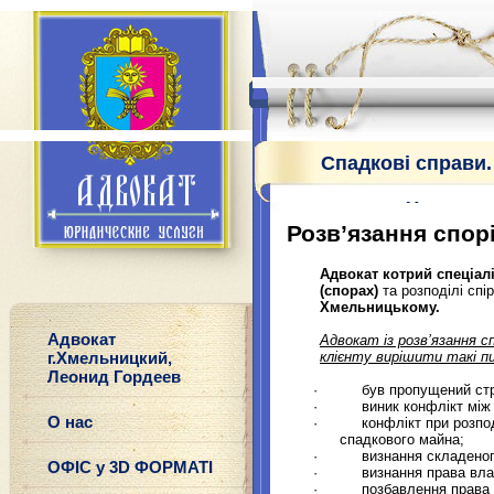
Спадкові справи
послуги Хмельни
Розв’язання спор
Адвокат
котрий спеціал
(спорах)
та
розподілі спі
Хмельницькому.
Адвокат
Адвокат із розв
’
язання с
г.Хмельницкий,
клієнту вирішити такі п
Леонид Гордеев
·
був пропущений ст
·
виник конфлікт між
О нас
·
конфлікт при розпо
спадкового майна;
·
визнання складеног
ОФІС у 3D ФОРМАТІ
·
визнання права вла
·
позбавлення права 