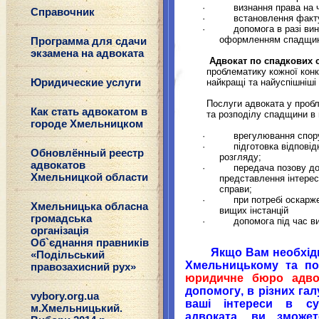
·
визнання права на 
Справочник
·
встановлення факт
·
допомога в разі ви
оформленням спадщини
Программа для сдачи
экзамена на адвоката
Адвокат по спадкових 
проблематику кожної конк
Юридические услуги
найкращі та найуспішніші
Послуги адвоката у проб
Как стать адвокатом в
та розподілу спадщини в
городе Хмельницком
·
врегулювання спору
·
підготовка відпові
Обновлённый реестр
розгляду;
адвокатов
·
передача позову до
Хмельницкой области
представлення інтересі
справи;
·
при потребі оскарж
Хмельницька обласна
вищих інстанцій
громадська
·
допомога під час в
організація
Об`єднання правників
Якщо Вам необхід
«Подільський
Хмельницькому
та по 
правозахисний рух»
юридичне бюро адво
допомогу
,
в різних гал
vybory.org.ua
ваш
і
інтерес
и
в с
м.Хмельницький.
адвоката,
ви зможе