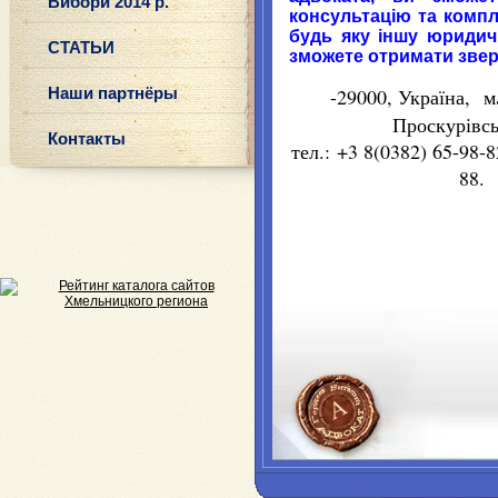
Вибори 2014 р.
консультаці
ю та
компл
будь яку
інш
у
юридич
СТАТЬИ
зможете отримати
зве
Наши партнёры
-29000,
Україна
, м
Проскурівс
Контакты
тел.: +3 8(0382) 65-98-
8