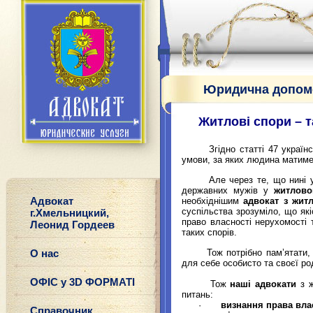
Юридична допомо
Житлові спори –
Згідно статті
47 україн
умови, за яких людина матиме
Але через те, що нині у дер
державних мужів у
житлов
Адвокат
необхіднішим
адвокат з жит
суспільства зрозуміло, що які
г.Хмельницкий,
право власності нерухомості 
Леонид Гордеев
таких спорів.
О нас
Тож потрібно пам
’
ятати,
для себе особисто та своєї ро
ОФІС у 3D ФОРМАТІ
Тож
наші адвокати
з ж
питань:
·
визнання права вла
Справочник