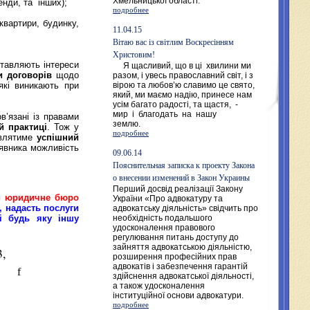
Хмельницької області.
енди, та інших);
подробнее
квартири, будинку,
11.04.15
Вітаю вас із світлим Воскресінням
Христовим!
ставляють інтереси
Я щасливий, що в ці хвилини ми
и
договорів
щодо
разом, і увесь православний світ, і з
які виникають при
вірою та любов’ю славимо це свято,
який, ми маємо надію, принесе нам
усім багато радості, та щастя, -
мир і благодать на нашу
в’язані із правами
землю.
й практиці
. Тож у
подробнее
авлятиме
успішний
аявника можливість
09.06.14
Пояснительная записка к проекту Закона
о внесении изменений в Закон Украины
Перший досвід реалізації Закону
и
юридичне бюро
України «Про адвокатуру та
х,
надасть
послуги
адвокатську діяльність» свідчить про
і будь яку
інш
у
необхідність подальшого
удосконалення правового
регулювання питань доступу до
зайняття адвокатською діяльністю,
3,
розширення професійних прав
адвокатів і забезпечення гарантій
88.
f
здійснення адвокатської діяльності,
а також удосконалення
інституційної основи адвокатури.
подробнее