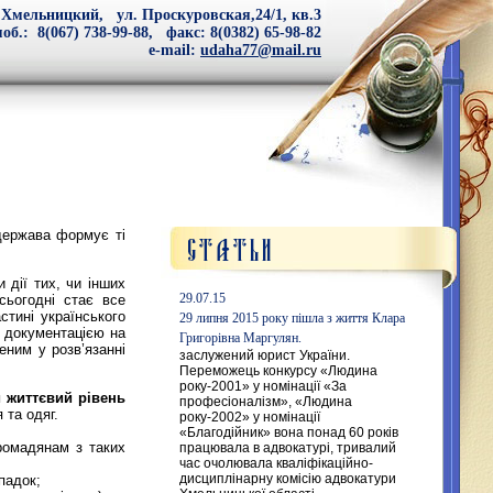
 Хмельницкий, ул. Проскуровская,24/1, кв.3
об.: 8(067) 738-99-88, факс: 8(0382) 65-98-82
e-mail:
udaha77@mail.ru
ержава формує ті
дії тих, чи інших
29.07.15
сьогодні стає все
стині українського
29 липня 2015 року пішла з життя Клара
із документацією на
Григорівна Маргулян.
еним у розв’язанні
заслужений юрист України.
Переможець конкурсу «Людина
року-2001» у номінації «За
й життєвий рівень
професіоналізм», «Людина
я та одяг.
року-2002» у номінації
«Благодійник» вона понад 60 років
ромадянам з таких
працювала в адвокатурі, тривалий
час очолювала кваліфікаційно-
дисциплінарну комісію адвокатури
падок;