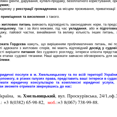
обмін
(ренти, дарування, купівлі-продажу, безоплатного користування, ор
ужжя;
 відмову у
реєстрації громадянина
за місцем проживання, приватизації 
е приміщення та виселення
з такого.
з житлових питань
вивчають відповідність законодавчих норм, та пред
ницькому
, так і за його межами, під час
укладання
, або ж
підготовк
дажу, пайової частки, винаймання та велику кількість інших питань, 
ю
.
оката Гордєєва
кажуть, що
вирішенням проблематичних питань, які по
ті адвокати з житлових спорів, які мають відповідний
досвід у судові
ості вирішити
питання
без судового розгляду, інтереси клієнта предст
х етапах судової тяганини. Наші адвокати завчасно обговорюють для з
блеми
.
ридичні послуги в м. Хмельницькому
та по всій території Україн
допомогу
, в різних галузях права, представ
ить
ваш
і
інтерес
и
в суда
имати
юридичн
у
консультаці
ю та
комплексні юридичні
услуги
,
 ви зможете отримати
звер
нувшись
до нас
:
.
Хмельницький
країна
, м
, вул.
Проскурівська
, 24/1,оф.
8(0382) 65-98-82,
моб.
:+3 8(067) 738-99-