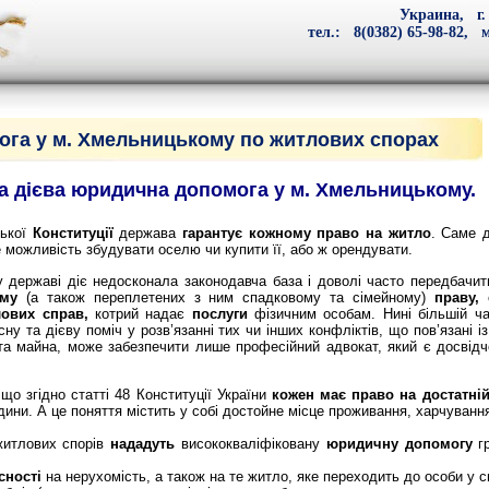
Украина, г.
тел.: 8(0382) 65-98-82, м
га у м. Хмельницькому по житлових спорах
та
дієва юридична допомога
у м. Хмельницькому.
ської
Конституції
держава
гарантує кожному право на житло
.
Саме д
 можливість збудувати оселю чи купити її, або ж орендувати.
жаві діє недосконала законодавча база і доволі часто передбачити 
ому
(а також переплетених з ним спадковому та сімейному)
праву,
лових справ
,
котрий надає
послуги
фізичним особам. Нині більшій ча
сну та дієву поміч у розв’язанні тих чи інших конфліктів, що пов’язані 
та майна, може забезпечити лише професійний адвокат, який є досвідч
 що згідно статті 48 Конституції України
кожен має право на достатні
дини. А це поняття містить у собі достойне місце проживання, харчуванн
итлових спорів
нададуть
висококваліфіковану
юридичну допомогу
г
сності
на нерухомість, а також на те житло, яке переходить до особи у с