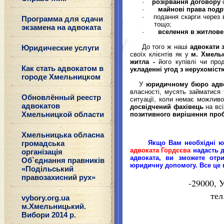
·
розірвання договору
·
майнові права подр
·
подання скарги через
Программа для сдачи
тощо;
экзамена на адвоката
·
вселення в житлов
До того ж наші
адвокати 
Юридические услуги
своїх клієнтів як у
м. Хмель
житла -
його купівлі чи про
Как стать адвокатом в
укладенні угод з нерухоміст
городе Хмельницком
У
юридичному бюро адв
власності, мусять займатися 
Обновлённый реестр
ситуації, коли немає можлив
адвокатов
досвідчений фахівець
на всі
Хмельницкой области
позитивного вирішення про
Хмельницька обласна
громадська
Якщо Вам необхідні ю
адвоката Гордєєва
надасть 
організація
адвоката,
ви зможете отр
Об`єднання правників
юридичн
у
допомог
у. Все це
«Подільський
правозахисний рух»
-29000,
У
тел.: +3 
vybory.org.ua
м.Хмельницький.
Вибори 2014 р.